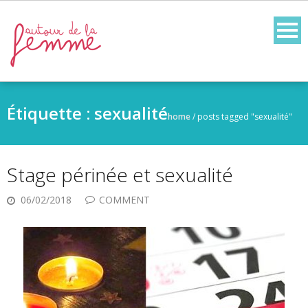
Skip
to
content
Étiquette :
sexualité
home
/
posts tagged "sexualité"
Stage périnée et sexualité
06/02/2018
COMMENT