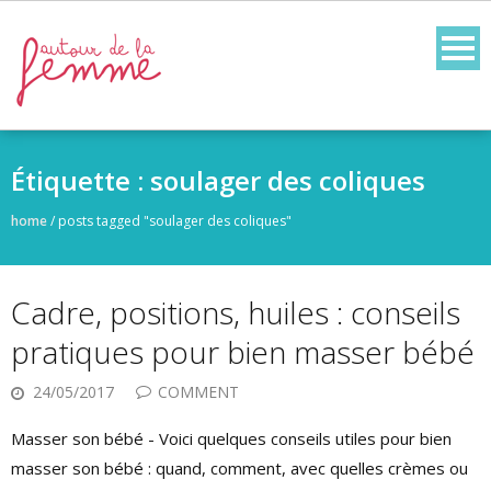
Skip
to
content
Étiquette :
soulager des coliques
home
/
posts tagged "soulager des coliques"
Cadre, positions, huiles : conseils
pratiques pour bien masser bébé
24/05/2017
COMMENT
Masser son bébé - Voici quelques conseils utiles pour bien
masser son bébé : quand, comment, avec quelles crèmes ou