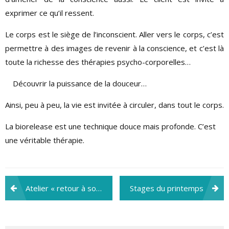
exprimer ce qu’il ressent.
Le corps est le siège de l’inconscient. Aller vers le corps, c’est
permettre à des images de revenir à la conscience, et c’est là
toute la richesse des thérapies psycho-corporelles…
Découvrir la puissance de la douceur…
Ainsi, peu à peu, la vie est invitée à circuler, dans tout le corps.
La biorelease est une technique douce mais profonde. C’est
une véritable thérapie.
Navigation
Atelier « retour à soi, à son corps » le 16 octobre 2021
Stages du printemps
de
l’article